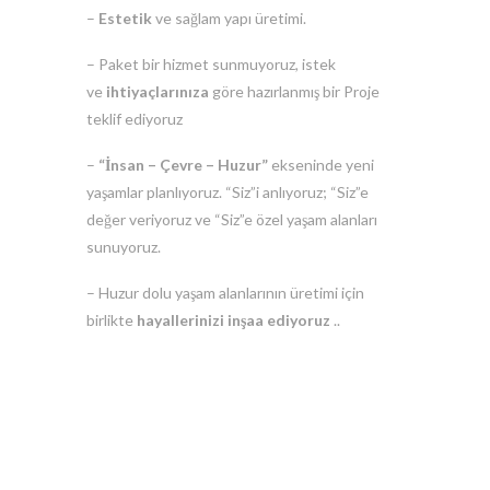
–
Estetik
ve sağlam yapı üretimi.
– Paket bir hizmet sunmuyoruz, istek
ve
ihtiyaçlarınıza
göre hazırlanmış bir Proje
teklif ediyoruz
–
“İnsan – Çevre – Huzur”
ekseninde yeni
yaşamlar planlıyoruz. “Siz”i anlıyoruz; “Siz”e
değer veriyoruz ve “Siz”e özel yaşam alanları
sunuyoruz.
– Huzur dolu yaşam alanlarının üretimi için
birlikte
hayallerinizi inşaa ediyoruz
..