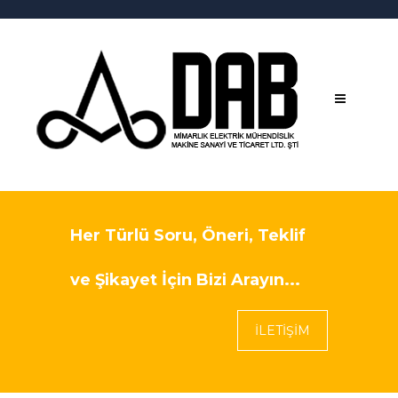
Her Türlü Soru, Öneri, Teklif
ve Şikayet İçin Bizi Arayın...
İLETİŞİM