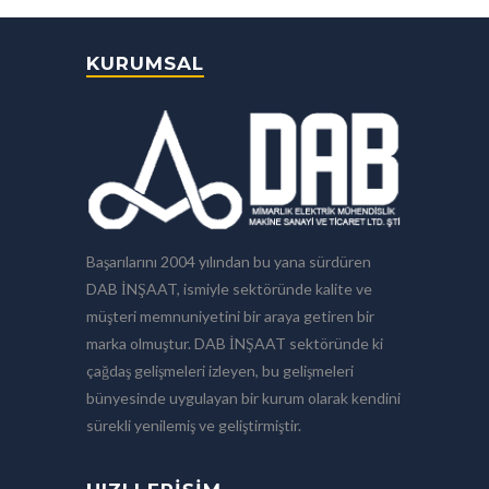
KURUMSAL
Başarılarını 2004 yılından bu yana sürdüren
DAB İNŞAAT, ismiyle sektöründe kalite ve
müşteri memnuniyetini bir araya getiren bir
marka olmuştur. DAB İNŞAAT sektöründe ki
çağdaş gelişmeleri izleyen, bu gelişmeleri
bünyesinde uygulayan bir kurum olarak kendini
sürekli yenilemiş ve geliştirmiştir.