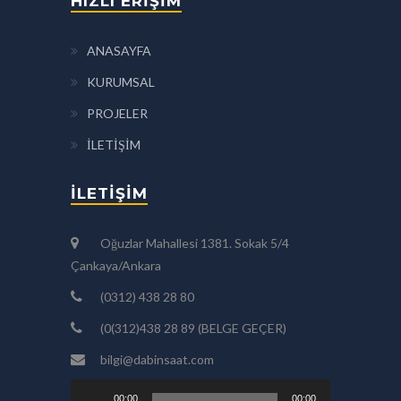
HIZLI ERİŞİM
ANASAYFA
KURUMSAL
PROJELER
İLETİŞİM
İLETİŞİM
Oğuzlar Mahallesi 1381. Sokak 5/4
Çankaya/Ankara
(0312) 438 28 80
(0(312)438 28 89 (BELGE GEÇER)
bilgi@dabinsaat.com
Ses
00:00
00:00