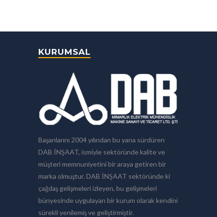
KURUMSAL
Başarılarını 2004 yılından bu yana sürdüren
DAB İNŞAAT, ismiyle sektöründe kalite ve
müşteri memnuniyetini bir araya getiren bir
marka olmuştur. DAB İNŞAAT sektöründe ki
çağdaş gelişmeleri izleyen, bu gelişmeleri
bünyesinde uygulayan bir kurum olarak kendini
sürekli yenilemiş ve geliştirmiştir.